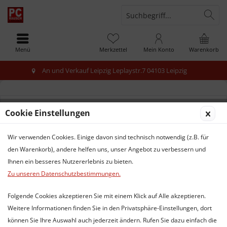
Menü
Merkzettel
Mein Konto
Warenkorb
An und Verkauf Leipzig Leplaystr.7 04103 Leipzig
Cookie Einstellungen
Produkte von Hewlett Packard
Wir verwenden Cookies. Einige davon sind technisch notwendig (z.B. für
den Warenkorb), andere helfen uns, unser Angebot zu verbessern und
Ihnen ein besseres Nutzererlebnis zu bieten.
Service Hotline
Zu unseren Datenschutzbestimmungen.
Folgende Cookies akzeptieren Sie mit einem Klick auf Alle akzeptieren.
Shop Service
Weitere Informationen finden Sie in den Privatsphäre-Einstellungen, dort
können Sie Ihre Auswahl auch jederzeit ändern. Rufen Sie dazu einfach die
Informationen