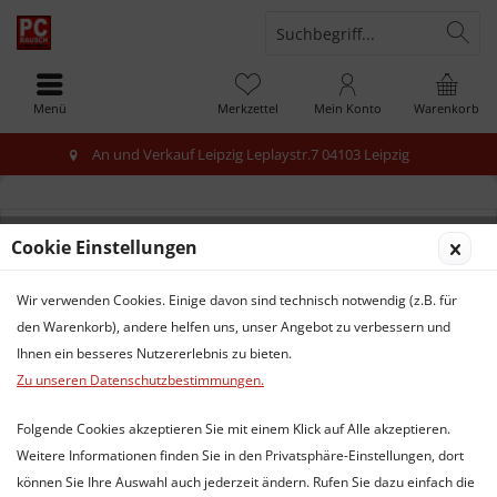
Menü
Merkzettel
Mein Konto
Warenkorb
An und Verkauf Leipzig Leplaystr.7 04103 Leipzig
Cookie Einstellungen
Produkte von Hannspree
Wir verwenden Cookies. Einige davon sind technisch notwendig (z.B. für
den Warenkorb), andere helfen uns, unser Angebot zu verbessern und
Ihnen ein besseres Nutzererlebnis zu bieten.
Service Hotline
Zu unseren Datenschutzbestimmungen.
Folgende Cookies akzeptieren Sie mit einem Klick auf Alle akzeptieren.
Shop Service
Weitere Informationen finden Sie in den Privatsphäre-Einstellungen, dort
können Sie Ihre Auswahl auch jederzeit ändern. Rufen Sie dazu einfach die
Informationen